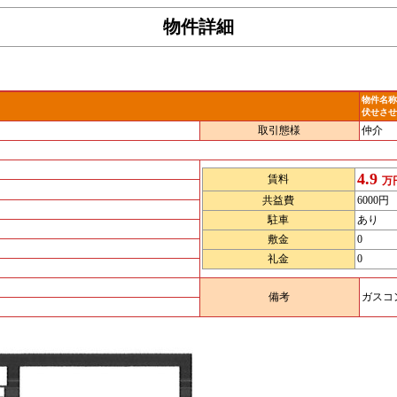
物件詳細
物件名称
伏せさせ
取引態様
仲介
4.9
賃料
万
共益費
6000円
駐車
あり
敷金
0
礼金
0
備考
ガスコ