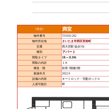
満室
《状況》
物件番号
T33103-202
物件所在地
さいたま市西区宮前町
交通
西大宮駅 徒歩5分
種別
アパート
間取タイプ
1R～1LDK
間取の内訳
１Ｋ
構造・階
鉄骨 3階建2階
新築年月
2022.6
設備の内容
オートロック・宅配ボックス
入居可能日
即