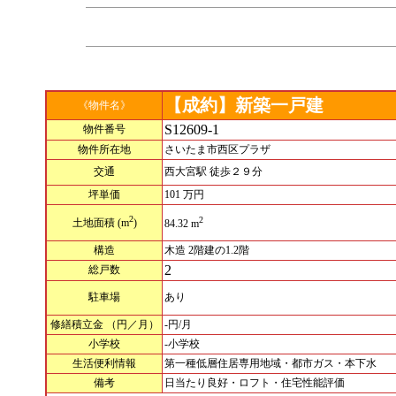
【成約】新築一戸建
《物件名》
S12609-1
物件番号
物件所在地
さいたま市西区プラザ
交通
西大宮駅 徒歩２９分
坪単価
101 万円
2
2
土地面積
(m
)
84.32 m
構造
木造 2階建の1.2階
2
総戸数
駐車場
あり
修繕積立金
（円／月）
-円/月
小学校
-小学校
生活便利情報
第一種低層住居専用地域・都市ガス・本下水
備考
日当たり良好・ロフト・住宅性能評価