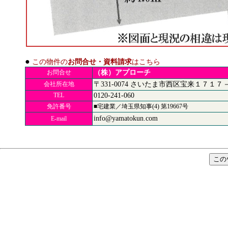
●
この物件の
お問合せ・資料請求
はこちら
お問合せ
（株）アプローチ
会社所在地
〒331-0074
さいたま市西区宝来１７１７
TEL
0120-241-060
免許番号
■宅建業／埼玉県知事(4) 第19667号
info@yamatokun.com
E-mail