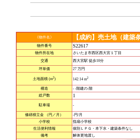
【成約】売土地（建築
《物件名》
S22617
物件番号
物件所在地
さいたま市西区西大宮１丁目
交通
西大宮駅 徒歩10分
坪単価
27 万円
2
2
土地面積
(m
)
142.14 m
構造
- -階建の-階
1
総戸数
駐車場
-
修繕積立金
（円／月）
-円/月
小学校
指扇小学校
生活便利情報
個別ＬＰＧ・本下水・建築条件なし
備考
解体更地渡し