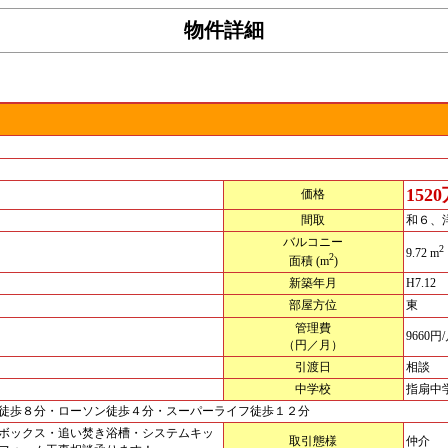
物件詳細
152
価格
間取
和６、
バルコニー
2
9.72 m
2
面積
(m
)
新築年月
H7.12
部屋方位
東
管理費
9660円
（円／月）
引渡日
相談
中学校
指扇中
徒歩８分・ローソン徒歩４分・スーパーライフ徒歩１２分
ボックス・追い焚き浴槽・システムキッ
取引態様
仲介