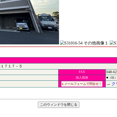
来１７１７－５
FAX
048-62
加入団体
■（社
→
ク
メールフォームで問合せ！
●