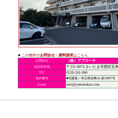
●
この物件の
お問合せ・資料請求
はこちら
お問合せ
（株）アプローチ
会社所在地
〒331-0074
さいたま市西区宝
TEL
0120-241-060
免許番号
■宅建業／埼玉県知事(4) 第19667号
info@yamatokun.com
E-mail