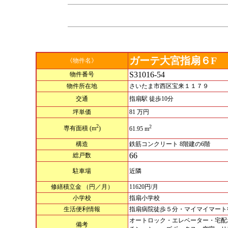
ガーテ大宮指扇６F
《物件名》
S31016-54
物件番号
物件所在地
さいたま市西区宝来１１７９
交通
指扇駅 徒歩10分
坪単価
81 万円
2
2
専有面積
(m
)
61.95 m
構造
鉄筋コンクリート 8階建の6階
66
総戸数
駐車場
近隣
修繕積立金
（円／月）
11620円/月
小学校
指扇小学校
生活便利情報
指扇病院徒歩５分・マイマイマート
オートロック・エレベーター・宅配
備考